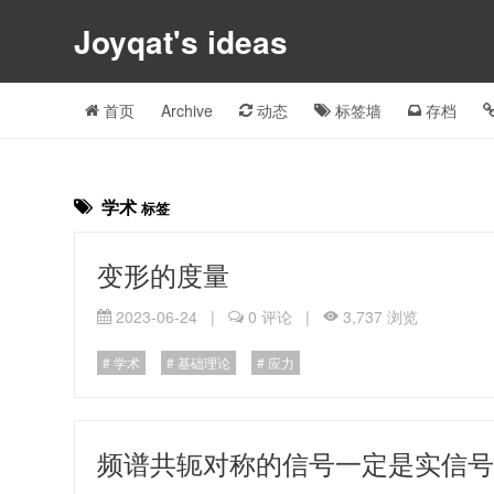
Joyqat's ideas
首页
Archive
动态
标签墙
存档
学术
标签
变形的度量
2023-06-24
|
0 评论
|
3,737 浏览
学术
基础理论
应力
频谱共轭对称的信号一定是实信