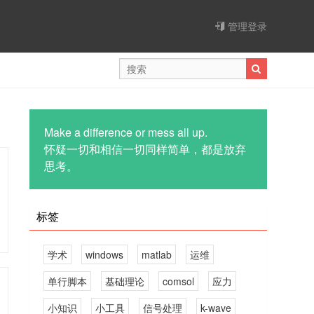
管理登录
Make a difference or mess all up.
怀疑一切和相信一切同样简单，都是放弃
思考。
标签
学术
windows
matlab
运维
单行脚本
基础理论
comsol
应力
小知识
小工具
信号处理
k-wave