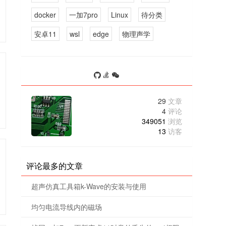
docker
一加7pro
Linux
待分类
安卓11
wsl
edge
物理声学
29
文章
4
评论
349051
浏览
13
访客
评论最多的文章
超声仿真工具箱k-Wave的安装与使用
均匀电流导线内的磁场